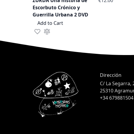
ZURDA Una historia de
€12.00
Escorbuto Crónico y
Guerrilla Urbana 2 DVD
Add to Cart
Add to Wish List
Add to Compare
Dirección
C/ La Segarra, 
25310 Agramunt
+34 679881504