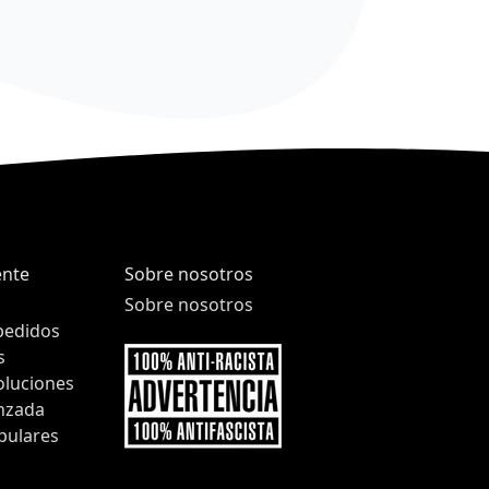
ente
Sobre nosotros
Sobre nosotros
pedidos
s
oluciones
nzada
pulares