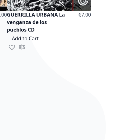
.00
GUERRILLA URBANA La
€7.00
venganza de los
pueblos CD
Add to Cart
Add to Wish List
Add to Compare