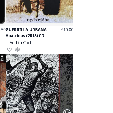
low as
.50
GUERRILLA URBANA
€10.00
Apátridas (2018) CD
Add to Cart
Add to Wish List
Add to Compare