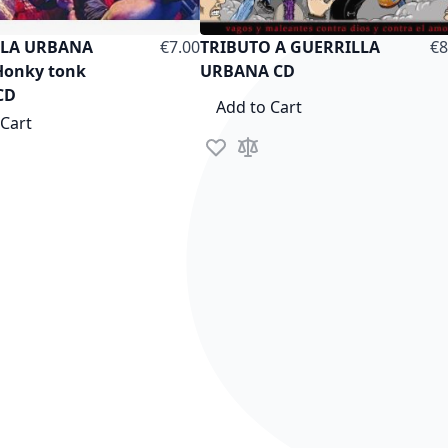
LLA URBANA
€7.00
TRIBUTO A GUERRILLA
€8
Honky tonk
URBANA CD
CD
Add to Cart
 Cart
Add to Wish List
Add to Compare
sh List
to Compare