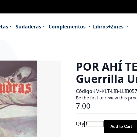
tas
Sudaderas
Complementos
Libros+Zines
POR AHÍ TE
Guerrilla 
Código
KM-KLT-LIB-LLIB05
Be the first to review this pro
7.00
Qty
Add to Cart