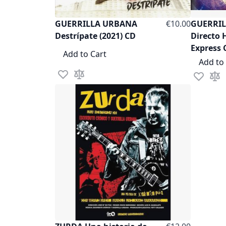
GUERRILLA URBANA
€10.00
GUERRI
Destrípate (2021) CD
Directo 
Express 
Add to Cart
Add to
Add to Wish List
Add to Compare
Add to Wi
Add 