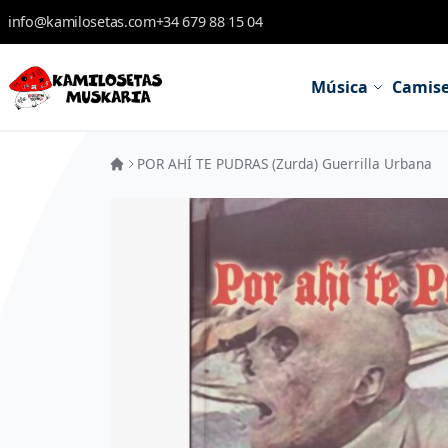
Skip to Content
info@kamilosetas.com
+34 679 88 15 04
Música
Camise
POR AHÍ TE PUDRAS (Zurda) Guerrilla Urbana