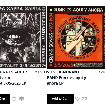
UNK ES AQUÍ Y
€18.00
STEVE IGNORANT
€20
ive in
BAND Punk es aquí y
a 3-05-2025 LP
ahora LP
Cart
Add to Cart
Add to Wish List
Add to Compare
Add to Wish List
Add to Comp