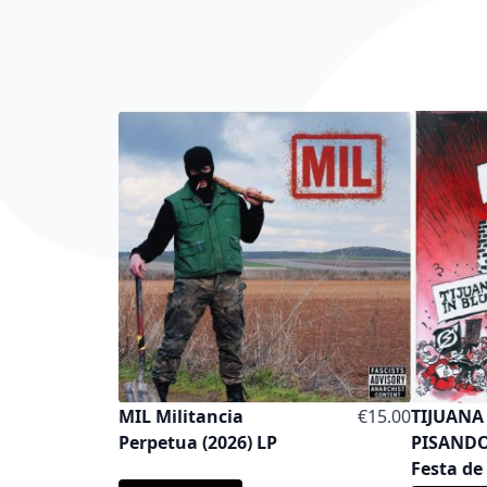
MIL Militancia
€15.00
TIJUANA 
Perpetua (2026) LP
PISANDO
Festa de