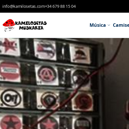
Skip to Content
info@kamilosetas.com
+34 679 88 15 04
Música
Camise