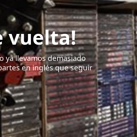
 vuelta!
mo ya llevamos demasiado
partes en inglés que seguir