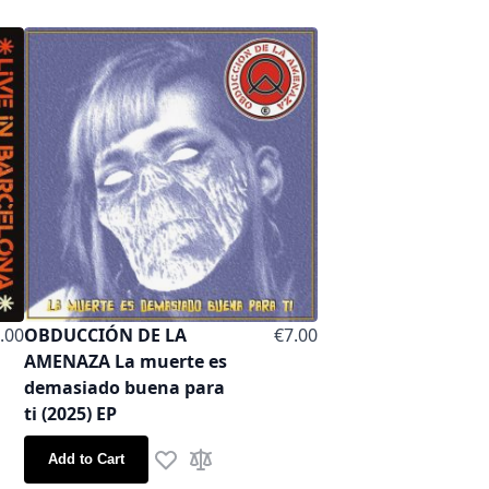
.00
OBDUCCIÓN DE LA
€7.00
AMENAZA La muerte es
demasiado buena para
ti (2025) EP
Add to Cart
are
Add to Wish List
Add to Compare