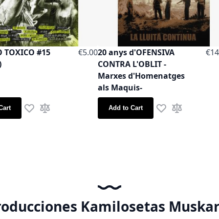
O TOXICO #15
€5.00
20 anys d'OFENSIVA
€14
)
CONTRA L'OBLIT -
Marxes d'Homenatges
als Maquis-
Cart
Add to Cart
Add to Wish List
Add to Compare
Add to Wish List
Add to Comp
roducciones Kamilosetas Muskar