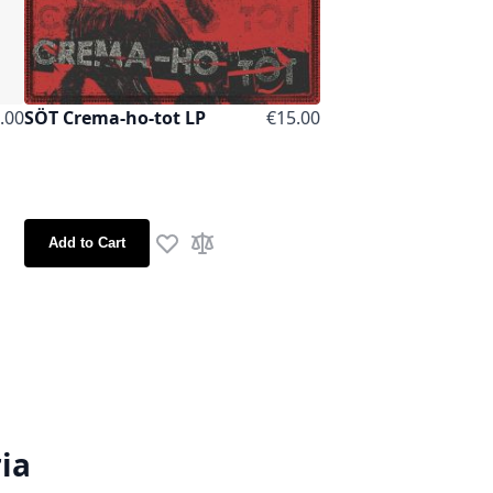
.00
SÖT Crema-ho-tot LP
€15.00
Add to Cart
are
Add to Wish List
Add to Compare
ia