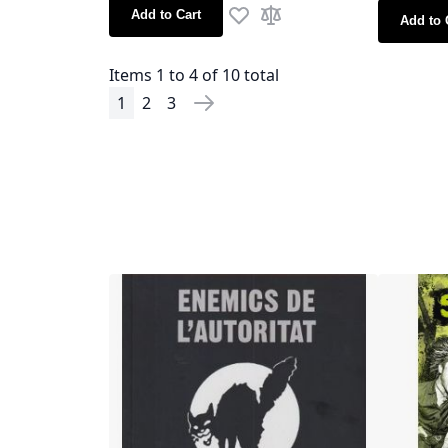
Add to Cart
Add to 
Add to Wish List
Add to Compare
Items 1 to 4 of 10 total
1
2
3
Page
You're currently reading page
Page
Page
Page
Next