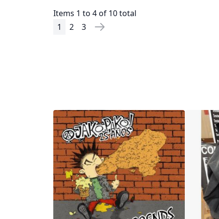
Items 1 to 4 of 10 total
1
2
3
Page
You're currently reading page
Page
Page
Page
Next