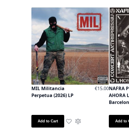
MIL Militancia
€15.00
NAFRA P
Perpetua (2026) LP
AHORA L
Barcelon
Add to Cart
Add to 
Add to Wish List
Add to Compare