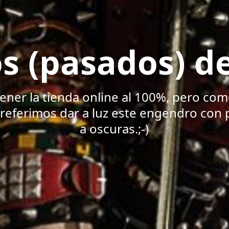
s (pasados) de
ener la tienda online al 100%, pero co
preferimos dar a luz este engendro con 
a oscuras.;-)