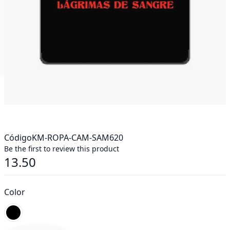
Código
KM-ROPA-CAM-SAM620
Be the first to review this product
13.50
As low as
Color