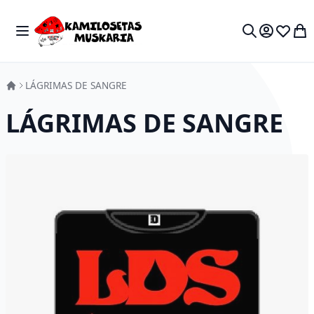
Skip to Content
Toggle Nav
My 
Search
LÁGRIMAS DE SANGRE
LÁGRIMAS DE SANGRE