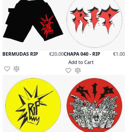
As low as
BERMUDAS RIP
€20.00
CHAPA 040 - RIP
€1.00
Add to Cart
Add to Wish List
Add to Compare
Add to Wish List
Add to Compare