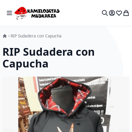
Skip to Content
Toggle Nav
My 
Search
RIP Sudadera con Capucha
RIP Sudadera con
Capucha