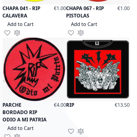
CHAPA 041 - RIP
€1.00
CHAPA 067 - RIP
€1.00
CALAVERA
PISTOLAS
Add to Cart
Add to Cart
Add to Wish List
Add to Compare
Add to Wish List
Add to Compare
As low as
PARCHE
€4.00
RIP
€13.50
BORDADO RIP
ODIO A MI PATRIA
Add to Cart
Add to Wish List
Add to Compare