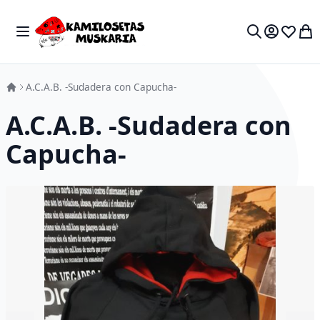
Skip to Content
Toggle Nav
My 
Search
A.C.A.B. -Sudadera con Capucha-
A.C.A.B. -Sudadera con
Capucha-