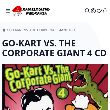
Skip to Content
Toggle Nav
My 
Search
GO-KART VS. THE CORPORATE GIANT 4 CD
GO-KART VS. THE
CORPORATE GIANT 4 CD