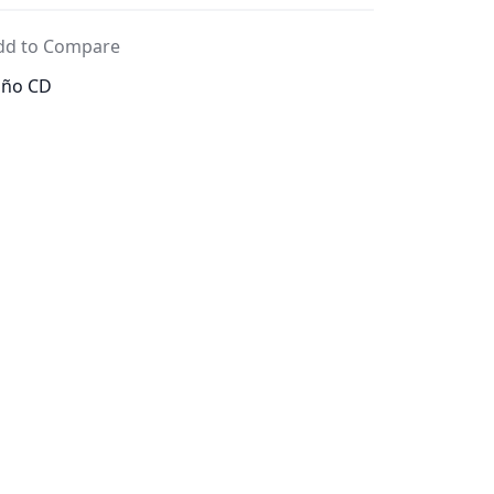
dd to Compare
uño CD