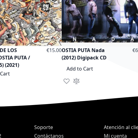
 DE LOS
€15.00
OSTIA PUTA Nada
€6
OSTIA PUTA /
(2012) Digipack CD
5) (2021)
Add to Cart
 Cart
Add to Wish List
Add to Compare
sh List
to Compare
Soporte
Atención al cli
2
Contáctanos
Mi cuenta