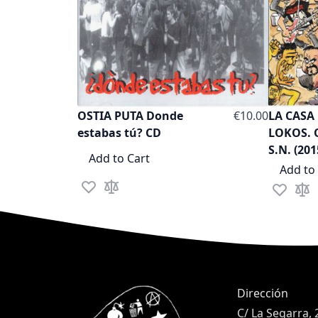
OSTIA PUTA Donde
€10.00
LA CASA
estabas tú? CD
LOKOS. 
S.N. (201
Add to Cart
Add to
Add to Wish List
Add to Compare
Add to Wi
Add 
Dirección
C/ La Segarra, 