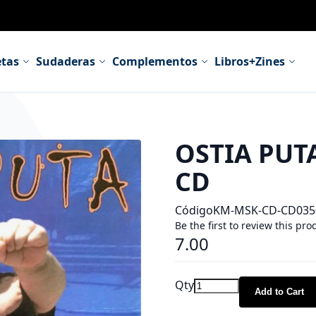
tas
Sudaderas
Complementos
Libros+Zines
OSTIA PUTA
CD
Código
KM-MSK-CD-CD035
Be the first to review this pro
7.00
Qty
Add to Cart