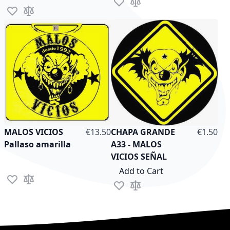
Add to Wish List
Add to Compare
Add to Wish List
Add to Compare
As low as
MALOS VICIOS
€13.50
CHAPA GRANDE
€1.50
Pallaso amarilla
A33 - MALOS
VICIOS SEÑAL
Add to Cart
Add to Wish List
Add to Compare
Add to Wish List
Add to Compare