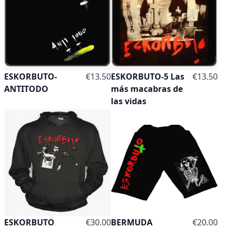
As low as
As low as
ESKORBUTO-
€13.50
ESKORBUTO-5 Las
€13.50
ANTITODO
más macabras de
las vidas
As low as
As low as
ESKORBUTO
€30.00
BERMUDA
€20.00