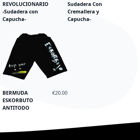
REVOLUCIONARIO
Sudadera Con
-Sudadera con
Cremallera y
Capucha-
Capucha-
As low as
BERMUDA
€20.00
ESKORBUTO
ANTITODO