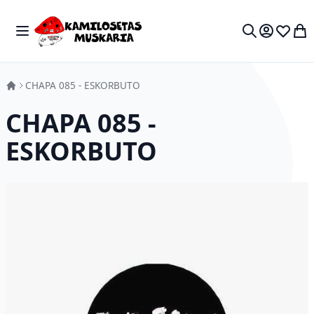
Skip to Content
Toggle Nav
My 
Search
CHAPA 085 - ESKORBUTO
CHAPA 085 -
ESKORBUTO