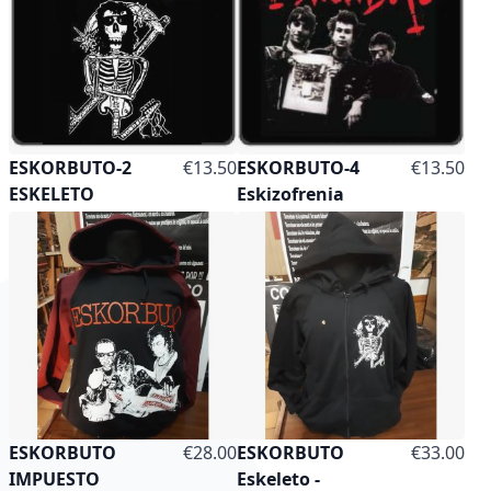
As low as
As low as
ESKORBUTO-2
€13.50
ESKORBUTO-4
€13.50
ESKELETO
Eskizofrenia
As low as
ESKORBUTO
€28.00
ESKORBUTO
€33.00
IMPUESTO
Eskeleto -