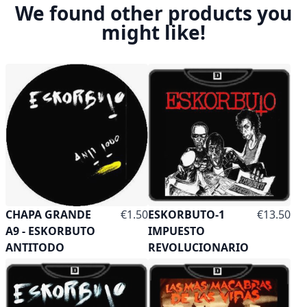
We found other products you
might like!
As low as
CHAPA GRANDE
€1.50
ESKORBUTO-1
€13.50
A9 - ESKORBUTO
IMPUESTO
ANTITODO
REVOLUCIONARIO