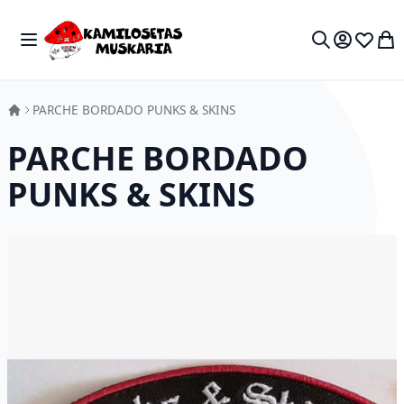
Skip to Content
Toggle Nav
My 
Search
PARCHE BORDADO PUNKS & SKINS
PARCHE BORDADO
PUNKS & SKINS