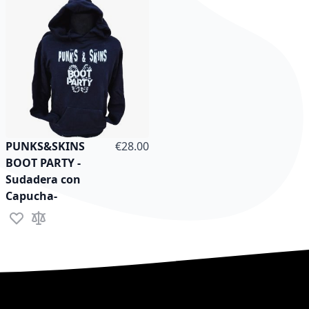
As low as
PUNKS&SKINS
€28.00
BOOT PARTY -
Sudadera con
Capucha-
Add to Wish List
Add to Compare