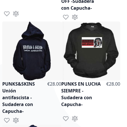
OFF -Sudadera
con Capucha-
Add to Wish List
Add to Compare
Add to Wish List
Add to Compare
As low as
As low as
PUNKS&SKINS
€28.00
PUNKS EN LUCHA
€28.00
Unión
SIEMPRE -
antifascista -
Sudadera con
Sudadera con
Capucha-
Capucha-
Add to Wish List
Add to Compare
Add to Wish List
Add to Compare