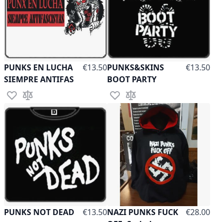
As low as
As low as
PUNKS EN LUCHA
€13.50
PUNKS&SKINS
€13.50
SIEMPRE ANTIFAS
BOOT PARTY
Add to Wish List
Add to Compare
Add to Wish List
Add to Compare
As low as
As low as
PUNKS NOT DEAD
€13.50
NAZI PUNKS FUCK
€28.00