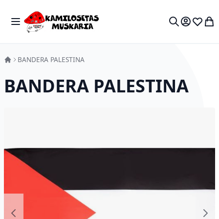
Skip to Content
Toggle Nav
My 
Search
BANDERA PALESTINA
BANDERA PALESTINA