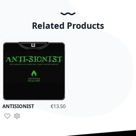
Related Products
As low as
ANTISIONIST
€13.50
Add to Wish List
Add to Compare