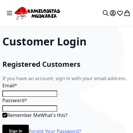
Skip to Content
Toggle Nav
My 
Search
Customer Login
Registered Customers
If you have an account, sign in with your email address.
Email
Password
Remember Me
What's this?
Forgot Your Password?
Sign In