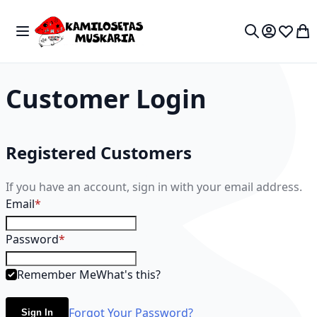
Skip to Content
Toggle Nav
My 
Search
Customer Login
Registered Customers
If you have an account, sign in with your email address.
Email
Password
Remember Me
What's this?
Forgot Your Password?
Sign In